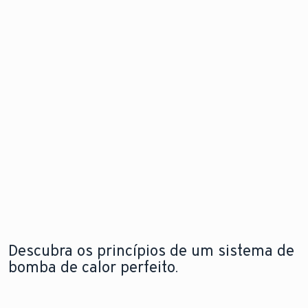
de calor
problema
Descubra
para
antes mesm
as
instalação
que este
novidades
flexível e em
surja.
qualquer
espaço
Explore a
Saiba mais
nova
sobre o
aroTHERM
Explore a
módulo de
pro
nova
internet
aroTHERM
pro
Descubra os princípios de um sistema de
bomba de calor perfeito.