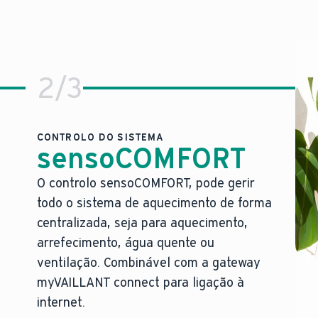
2
/
3
CONTROLO DO SISTEMA
sensoCOMFORT
O controlo sensoCOMFORT, pode gerir
O nosso controlo mais refinado, pr
todo o sistema de aquecimento de forma
ncionamento.
Manuseamento fácil de todo o sistema de aqu
centralizada, seja para aquecimento,
ncomoda.
Pronto para integração com diferentes assis
arrefecimento, água quente ou
 única.
Integração fácil de energias renováveis, de
ventilação. Combinável com a gateway
Controlo total sobre sistemas complexos c
myVAILLANT connect para ligação à
O design moderno do controlo integra-se per
que o nosso conceito de segurança, único no setor, min
internet.
O melhor dos nossos sistemas de aquecimento ca