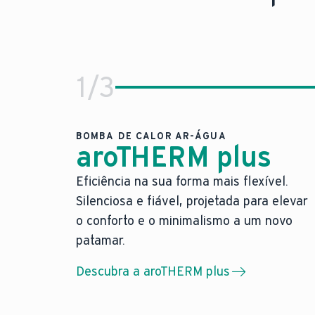
1
/
3
BOMBA DE CALOR AR-ÁGUA
aroTHERM plus
Eficiência na sua forma mais flexível.
Eficiência na sua forma mais fl
Silenciosa e fiável, projetada para elevar
A nossa bomba de calor ar-água mais 
o conforto e o minimalismo a um novo
A nossa bomba de calor ar-água mais 
patamar.
Máxima liberdade de posicionamento 
Descubra a aroTHERM plus
Design elegante em cinza antracite.
Um novo padrão: a nossa nova bomba de cal
Saiba mais sobre a aroTHERM plus