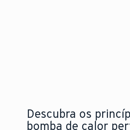
calor para instalação
flexível e em qualquer
espaço
Explore a nova aroTHERM pro
Descubra os princí
bomba de calor perf