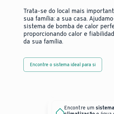
Trata-se do local mais important
sua família: a sua casa. Ajudamo
sistema de bomba de calor perfe
proporcionando calor e fiabilida
da sua família.
Encontre o sistema ideal para si
Encontre um
sistema
Precisa de uma assis
Bombas de calor:
climatização
e água