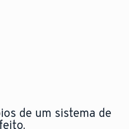
Descubra as novidades
Explore a nova aroTHERM pro
pios de um sistema de
eito.