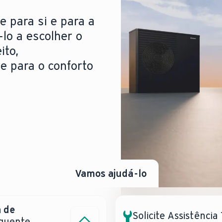
e para si e para a
-lo a escolher o
ito,
de para o conforto
Vamos ajudá-lo
 de
tência?
Solicite Assistência
 quente