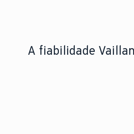
A fiabilidade Vaillan
FIÁVEL PELA EXPERIÊNCIA.
F
150 anos
Mais de
de
M
engenharia inovadora.
l