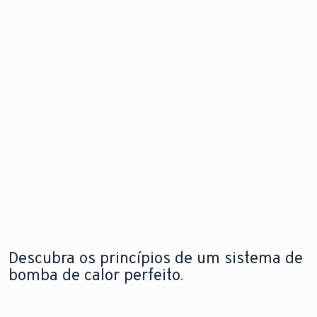
de calor
problema
Descubra
para
antes mesm
as
instalação
que este
novidades
flexível e em
surja.
qualquer
espaço
Explore a
Saiba mais
nova
sobre o
aroTHERM
Explore a
módulo de
pro
nova
internet
aroTHERM
pro
Descubra os princípios de um sistema de
bomba de calor perfeito.