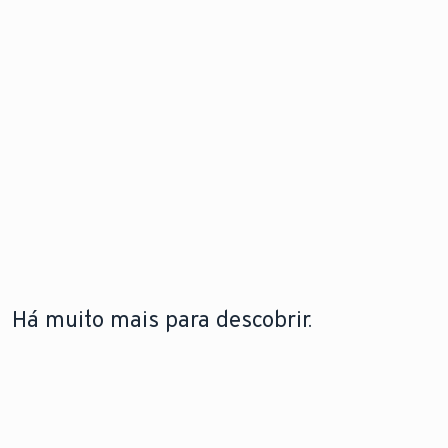
Há muito mais para descobrir.
A LEBRE
TECNOLOGIA DE BOMBAS DE
TECNOLOGIA DE
VAILLANT
CALOR
CALDEIRAS
A lebre
Saiba como funcionam
Saiba mais