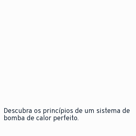
de calor
problema
Descubra
para
antes mesm
as
instalação
que este
novidades
flexível e em
surja.
qualquer
espaço
Explore a
Saiba mais
nova
sobre o
aroTHERM
Explore a
módulo de
pro
nova
internet
aroTHERM
pro
Descubra os princípios de um sistema de
bomba de calor perfeito.