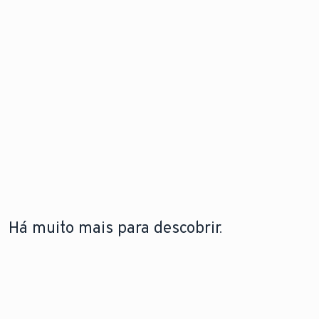
Há muito mais para descobrir.
A LEBRE
TECNOLOGIA DE BOMBAS DE
TECNOLOGIA DE
VAILLANT
CALOR
CALDEIRAS
A lebre
Saiba como funcionam
Saiba mais