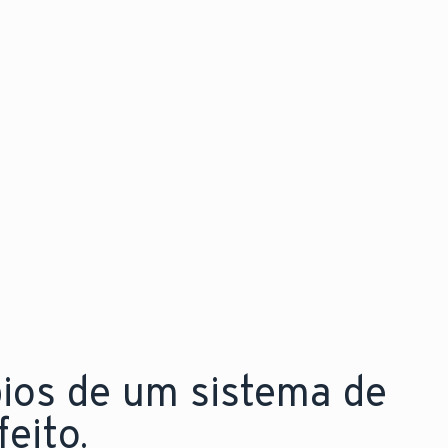
Descubra as novidades
Explore a nova aroTHERM pro
pios de um sistema de
eito.