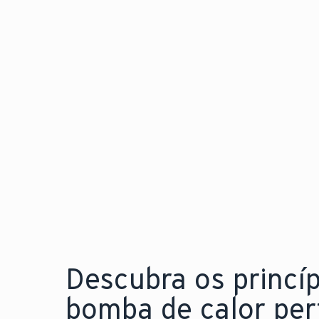
calor para instalação
flexível e em qualquer
espaço
Explore a nova aroTHERM pro
Descubra os princí
bomba de calor perf