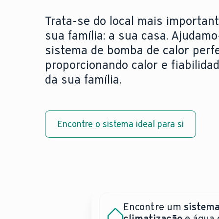
Trata-se do local mais important
sua família: a sua casa. Ajudamo
sistema de bomba de calor perfe
proporcionando calor e fiabilida
da sua família.
Encontre o sistema ideal para si
Encontre um
sistema
Precisa de uma assis
Bombas de calor:
climatização
e água