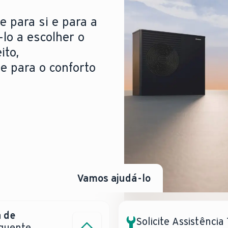
e para si e para a
-lo a escolher o
ito,
de para o conforto
Vamos ajudá-lo
 de
tência?
Solicite Assistência
 quente