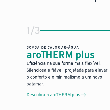
1
/
3
BOMBA DE CALOR AR-ÁGUA
aroTHERM plus
Eficiência na sua forma mais flexível.
Eficiência na sua forma mais fl
Silenciosa e fiável, projetada para elevar
A nossa bomba de calor ar-água mais 
o conforto e o minimalismo a um novo
A nossa bomba de calor ar-água mais 
patamar.
Máxima liberdade de posicionamento 
Descubra a aroTHERM plus
Design elegante em cinza antracite.
Um novo padrão: a nossa nova bomba de cal
Saiba mais sobre a aroTHERM plus