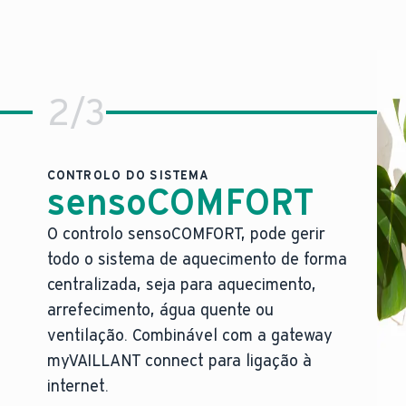
2
/
3
CONTROLO DO SISTEMA
sensoCOMFORT
O controlo sensoCOMFORT, pode gerir
O nosso controlo mais refinado, pr
todo o sistema de aquecimento de forma
ncionamento.
Manuseamento fácil de todo o sistema de aqu
centralizada, seja para aquecimento,
ncomoda.
Pronto para integração com diferentes assis
arrefecimento, água quente ou
 única.
Integração fácil de energias renováveis, de
ventilação. Combinável com a gateway
Controlo total sobre sistemas complexos c
myVAILLANT connect para ligação à
O design moderno do controlo integra-se per
que o nosso conceito de segurança, único no setor, min
internet.
O melhor dos nossos sistemas de aquecimento ca