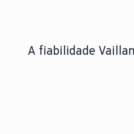
A fiabilidade Vaillan
FIÁVEL PELA EXPERIÊNCIA.
F
150 anos
Mais de
de
M
engenharia inovadora.
l