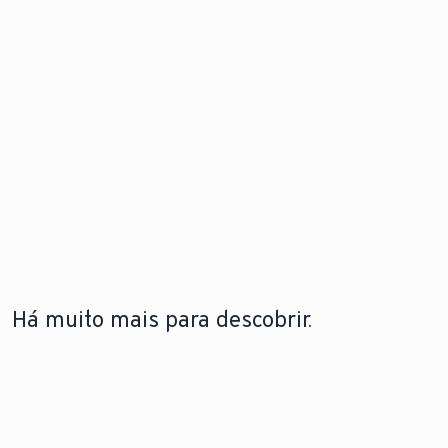
Há muito mais para descobrir.
A LEBRE
TECNOLOGIA DE BOMBAS DE
TECNOLOGIA DE
VAILLANT
CALOR
CALDEIRAS
A lebre
Saiba como funcionam
Saiba mais