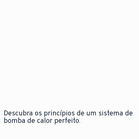
de calor
problema
Descubra
para
antes mesm
as
instalação
que este
novidades
flexível e em
surja.
qualquer
espaço
Explore a
Saiba mais
nova
sobre o
aroTHERM
Explore a
módulo de
pro
nova
internet
aroTHERM
pro
Descubra os princípios de um sistema de
bomba de calor perfeito.