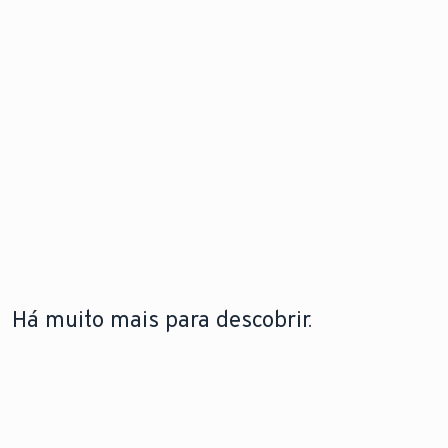
Há muito mais para descobrir.
A LEBRE
TECNOLOGIA DE BOMBAS DE
TECNOLOGIA DE
VAILLANT
CALOR
CALDEIRAS
A lebre
Saiba como funcionam
Saiba mais