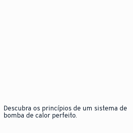
de calor
problema
Descubra
para
antes mesm
as
instalação
que este
novidades
flexível e em
surja.
qualquer
espaço
Explore a
Saiba mais
nova
sobre o
aroTHERM
Explore a
módulo de
pro
nova
internet
aroTHERM
pro
Descubra os princípios de um sistema de
bomba de calor perfeito.