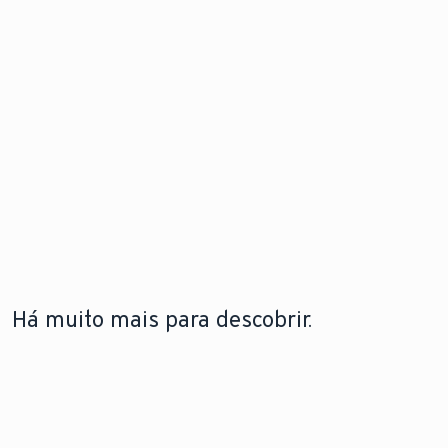
Há muito mais para descobrir.
A LEBRE
TECNOLOGIA DE BOMBAS DE
TECNOLOGIA DE
VAILLANT
CALOR
CALDEIRAS
A lebre
Saiba como funcionam
Saiba mais