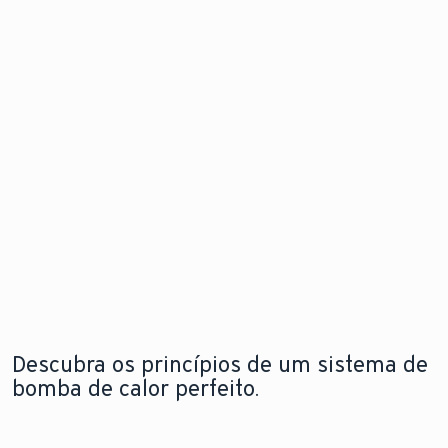
de calor
problema
Descubra
para
antes mesm
as
instalação
que este
novidades
flexível e em
surja.
qualquer
espaço
Explore a
Saiba mais
nova
sobre o
aroTHERM
Explore a
módulo de
pro
nova
internet
aroTHERM
pro
Descubra os princípios de um sistema de
bomba de calor perfeito.