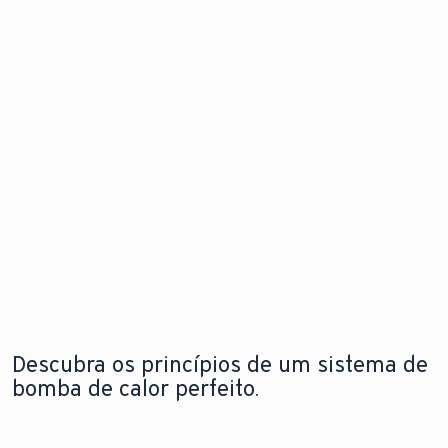
de calor
problema
Descubra
para
antes mesm
as
instalação
que este
novidades
flexível e em
surja.
qualquer
espaço
Explore a
Saiba mais
nova
sobre o
aroTHERM
Explore a
módulo de
pro
nova
internet
aroTHERM
pro
Descubra os princípios de um sistema de
bomba de calor perfeito.