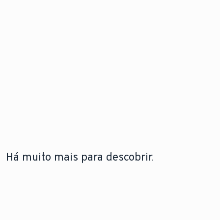
Há muito mais para descobrir.
A LEBRE
TECNOLOGIA DE BOMBAS DE
TECNOLOGIA DE
VAILLANT
CALOR
CALDEIRAS
A lebre
Saiba como funcionam
Saiba mais