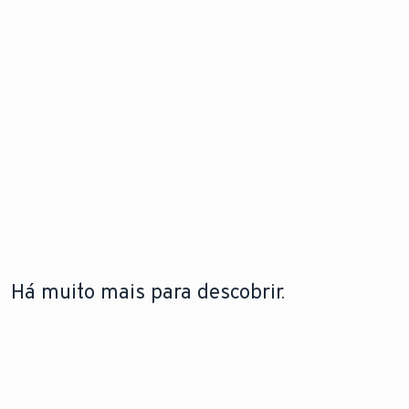
Há muito mais para descobrir.
A LEBRE
TECNOLOGIA DE BOMBAS DE
TECNOLOGIA DE
VAILLANT
CALOR
CALDEIRAS
A lebre
Saiba como funcionam
Saiba mais