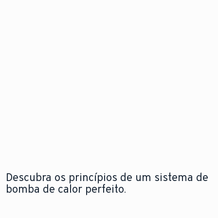
de calor
problema
Descubra
para
antes mesm
as
instalação
que este
novidades
flexível e em
surja.
qualquer
espaço
Explore a
Saiba mais
nova
sobre o
aroTHERM
Explore a
módulo de
pro
nova
internet
aroTHERM
pro
Descubra os princípios de um sistema de
bomba de calor perfeito.