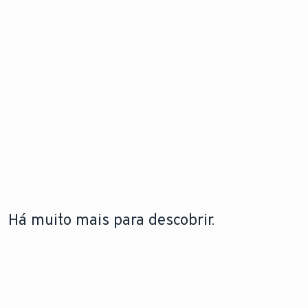
Há muito mais para descobrir.
A LEBRE
TECNOLOGIA DE BOMBAS DE
TECNOLOGIA DE
VAILLANT
CALOR
CALDEIRAS
A lebre
Saiba como funcionam
Saiba mais