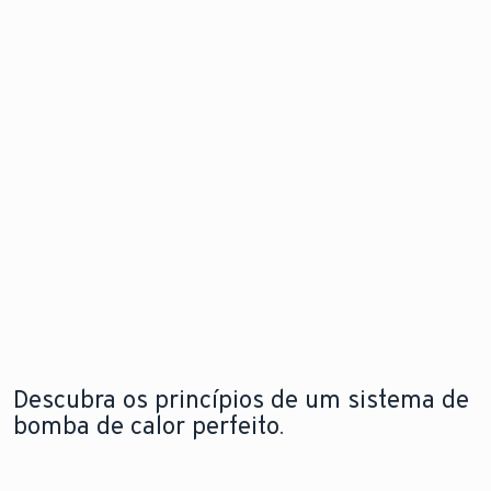
de calor
problema
Descubra
para
antes mesm
as
instalação
que este
novidades
flexível e em
surja.
qualquer
espaço
Explore a
Saiba mais
nova
sobre o
aroTHERM
Explore a
módulo de
pro
nova
internet
aroTHERM
pro
Descubra os princípios de um sistema de
bomba de calor perfeito.