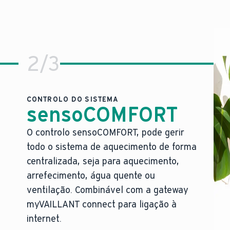
2
/
3
CONTROLO DO SISTEMA
sensoCOMFORT
O controlo sensoCOMFORT, pode gerir
O nosso controlo mais refinado, pr
todo o sistema de aquecimento de forma
ncionamento.
Manuseamento fácil de todo o sistema de aqu
centralizada, seja para aquecimento,
ncomoda.
Pronto para integração com diferentes assis
arrefecimento, água quente ou
 única.
Integração fácil de energias renováveis, de
ventilação. Combinável com a gateway
Controlo total sobre sistemas complexos c
myVAILLANT connect para ligação à
O design moderno do controlo integra-se per
que o nosso conceito de segurança, único no setor, min
internet.
O melhor dos nossos sistemas de aquecimento ca