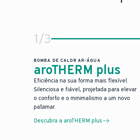
1
/
3
BOMBA DE CALOR AR-ÁGUA
aroTHERM plus
Eficiência na sua forma mais flexível.
Eficiência na sua forma mais fl
Silenciosa e fiável, projetada para elevar
A nossa bomba de calor ar-água mais 
o conforto e o minimalismo a um novo
A nossa bomba de calor ar-água mais 
patamar.
Máxima liberdade de posicionamento 
Descubra a aroTHERM plus
Design elegante em cinza antracite.
Um novo padrão: a nossa nova bomba de cal
Saiba mais sobre a aroTHERM plus