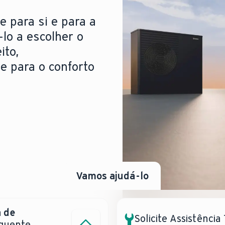
e para si e para a
-lo a escolher o
ito,
de para o conforto
Vamos ajudá-lo
 de
tência?
Solicite Assistência
 quente