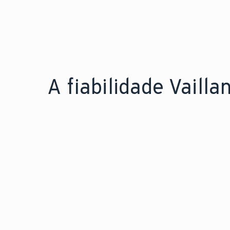
A fiabilidade Vaillan
FIÁVEL PELA EXPERIÊNCIA.
F
150 anos
Mais de
de
M
engenharia inovadora.
l