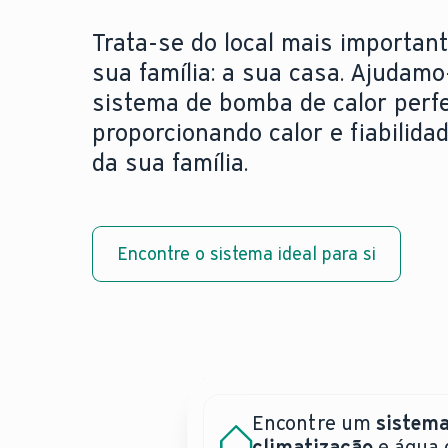
Trata-se do local mais important
sua família: a sua casa. Ajudamo
sistema de bomba de calor perfe
proporcionando calor e fiabilida
da sua família.
Encontre o sistema ideal para si
Encontre um
sistema
Precisa de uma assis
Bombas de calor:
climatização
e água