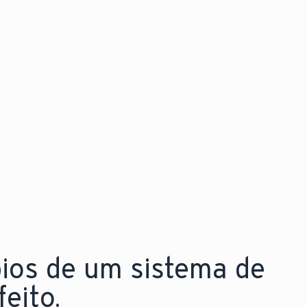
Descubra as novidades
Explore a nova aroTHERM pro
pios de um sistema de
eito.