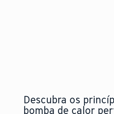
calor para instalação
flexível e em qualquer
espaço
Explore a nova aroTHERM pro
Descubra os princí
bomba de calor perf