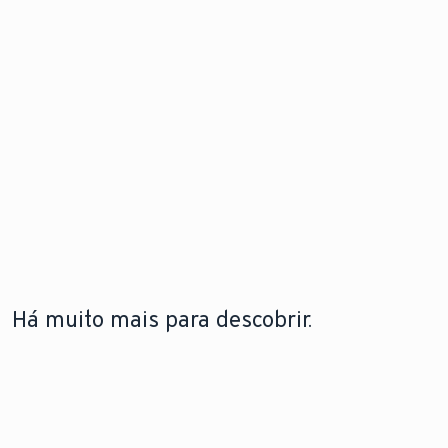
Há muito mais para descobrir.
A LEBRE
TECNOLOGIA DE BOMBAS DE
TECNOLOGIA DE
VAILLANT
CALOR
CALDEIRAS
A lebre
Saiba como funcionam
Saiba mais