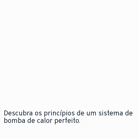
de calor
problema
Descubra
para
antes mesm
as
instalação
que este
novidades
flexível e em
surja.
qualquer
espaço
Explore a
Saiba mais
nova
sobre o
aroTHERM
Explore a
módulo de
pro
nova
internet
aroTHERM
pro
Descubra os princípios de um sistema de
bomba de calor perfeito.