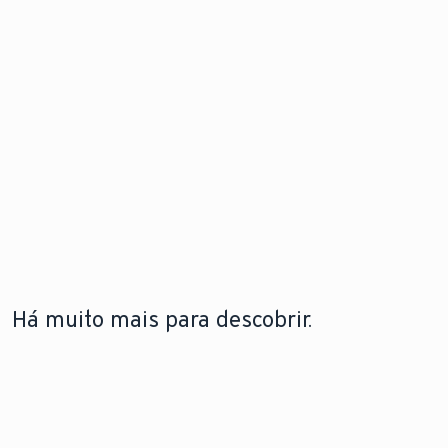
Há muito mais para descobrir.
A LEBRE
TECNOLOGIA DE BOMBAS DE
TECNOLOGIA DE
VAILLANT
CALOR
CALDEIRAS
A lebre
Saiba como funcionam
Saiba mais