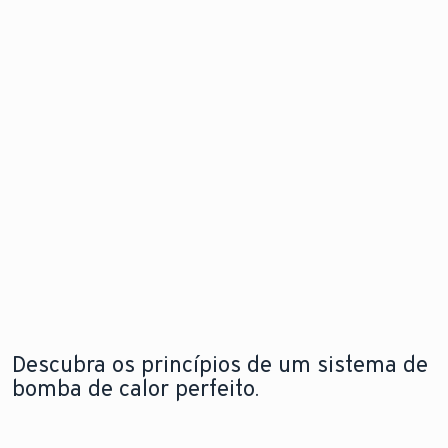
de calor
problema
Descubra
para
antes mesm
as
instalação
que este
novidades
flexível e em
surja.
qualquer
espaço
Explore a
Saiba mais
nova
sobre o
aroTHERM
Explore a
módulo de
pro
nova
internet
aroTHERM
pro
Descubra os princípios de um sistema de
bomba de calor perfeito.