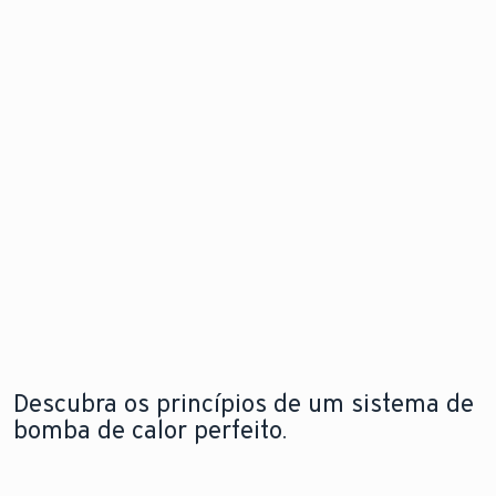
de calor
problema
Descubra
para
antes mesm
as
instalação
que este
novidades
flexível e em
surja.
qualquer
espaço
Explore a
Saiba mais
nova
sobre o
aroTHERM
Explore a
módulo de
pro
nova
internet
aroTHERM
pro
Descubra os princípios de um sistema de
bomba de calor perfeito.