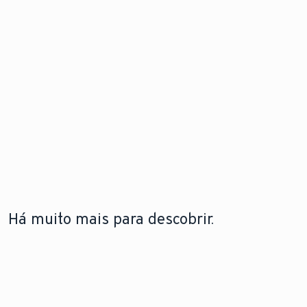
Há muito mais para descobrir.
A LEBRE
TECNOLOGIA DE BOMBAS DE
TECNOLOGIA DE
VAILLANT
CALOR
CALDEIRAS
A lebre
Saiba como funcionam
Saiba mais