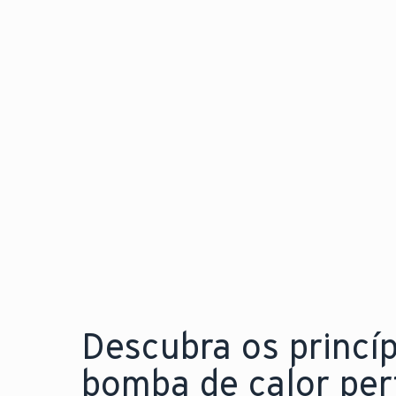
calor para instalação
flexível e em qualquer
espaço
Explore a nova aroTHERM pro
Descubra os princí
bomba de calor perf