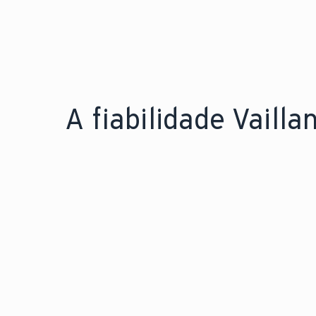
A fiabilidade Vaillan
FIÁVEL PELA EXPERIÊNCIA.
F
150 anos
Mais de
de
M
engenharia inovadora.
l