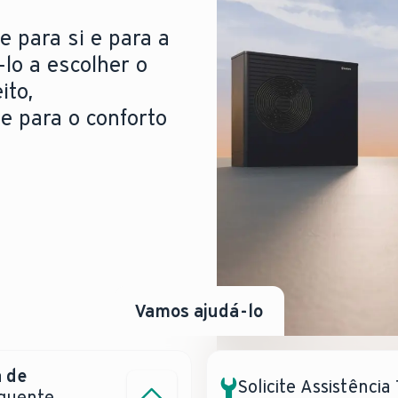
e para si e para a
-lo a escolher o
ito,
de para o conforto
Vamos ajudá-lo
 de
tência?
Solicite Assistência
 quente