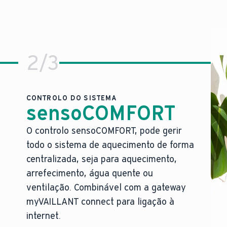
2
/
3
CONTROLO DO SISTEMA
sensoCOMFORT
O controlo sensoCOMFORT, pode gerir
O nosso controlo mais refinado, pr
todo o sistema de aquecimento de forma
ncionamento.
Manuseamento fácil de todo o sistema de aqu
centralizada, seja para aquecimento,
ncomoda.
Pronto para integração com diferentes assis
arrefecimento, água quente ou
 única.
Integração fácil de energias renováveis, de
ventilação. Combinável com a gateway
Controlo total sobre sistemas complexos c
myVAILLANT connect para ligação à
O design moderno do controlo integra-se per
que o nosso conceito de segurança, único no setor, min
internet.
O melhor dos nossos sistemas de aquecimento ca