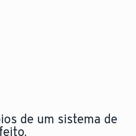
Descubra as novidades
Explore a nova aroTHERM pro
pios de um sistema de
eito.