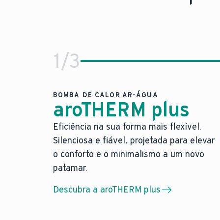
1
/
3
BOMBA DE CALOR AR-ÁGUA
aroTHERM plus
Eficiência na sua forma mais flexível.
Eficiência na sua forma mais fl
Silenciosa e fiável, projetada para elevar
A nossa bomba de calor ar-água mais 
o conforto e o minimalismo a um novo
A nossa bomba de calor ar-água mais 
patamar.
Máxima liberdade de posicionamento 
Descubra a aroTHERM plus
Design elegante em cinza antracite.
Um novo padrão: a nossa nova bomba de cal
Saiba mais sobre a aroTHERM plus