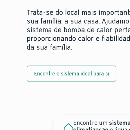
Trata-se do local mais important
sua família: a sua casa. Ajudamo
sistema de bomba de calor perfe
proporcionando calor e fiabilida
da sua família.
Encontre o sistema ideal para si
Encontre um
sistema
Precisa de uma assis
Bombas de calor:
climatização
e água