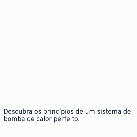
de calor
problema
Descubra
para
antes mesm
as
instalação
que este
novidades
flexível e em
surja.
qualquer
espaço
Explore a
Saiba mais
nova
sobre o
aroTHERM
Explore a
módulo de
pro
nova
internet
aroTHERM
pro
Descubra os princípios de um sistema de
bomba de calor perfeito.