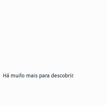
Há muito mais para descobrir.
A LEBRE
TECNOLOGIA DE BOMBAS DE
TECNOLOGIA DE
VAILLANT
CALOR
CALDEIRAS
A lebre
Saiba como funcionam
Saiba mais