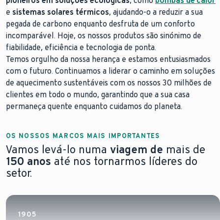
pioneiros em soluções ecológicas
, como
bombas de calor
e
sistemas solares térmicos
, ajudando-o a reduzir a sua
pegada de carbono enquanto desfruta de um conforto
incomparável. Hoje, os nossos produtos são sinónimo de
fiabilidade, eficiência e tecnologia de ponta.
Temos orgulho da nossa herança e estamos entusiasmados
com o futuro. Continuamos a liderar o caminho em soluções
de aquecimento sustentáveis com os nossos 30 milhões de
clientes em todo o mundo, garantindo que a sua casa
permaneça quente enquanto cuidamos do planeta.
OS NOSSOS MARCOS MAIS IMPORTANTES
Vamos levá-lo numa
viagem de
mais de
150 anos
até nos tornarmos líderes do
setor.
1905
1960
1995
1997
2006
2019
1905