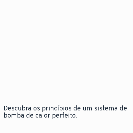
de calor
problema
Descubra
para
antes mesm
as
instalação
que este
novidades
flexível e em
surja.
qualquer
espaço
Explore a
Saiba mais
nova
sobre o
aroTHERM
Explore a
módulo de
pro
nova
internet
aroTHERM
pro
Descubra os princípios de um sistema de
bomba de calor perfeito.