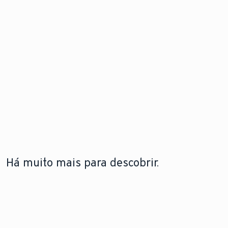
Há muito mais para descobrir.
A LEBRE
TECNOLOGIA DE BOMBAS DE
TECNOLOGIA DE
VAILLANT
CALOR
CALDEIRAS
A lebre
Saiba como funcionam
Saiba mais