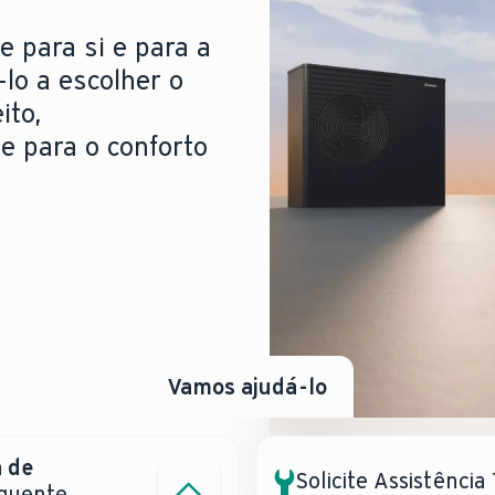
e para si e para a
-lo a escolher o
ito,
de para o conforto
Vamos ajudá-lo
 de
tência?
Solicite Assistência
 quente