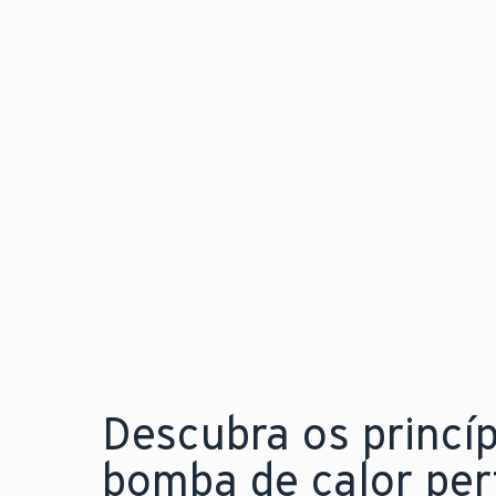
calor para instalação
flexível e em qualquer
espaço
Explore a nova aroTHERM pro
Descubra os princí
bomba de calor perf