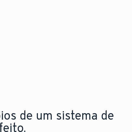
Descubra as novidades
Explore a nova aroTHERM pro
pios de um sistema de
eito.