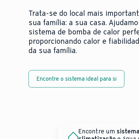
Trata-se do local mais important
sua família: a sua casa. Ajudamo
sistema de bomba de calor perfe
proporcionando calor e fiabilida
da sua família.
Encontre o sistema ideal para si
Encontre um
sistema
Precisa de uma assis
Bombas de calor:
climatização
e água