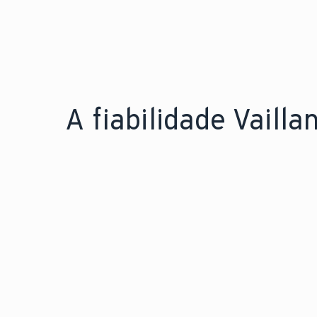
A fiabilidade Vaillan
FIÁVEL PELA EXPERIÊNCIA.
F
150 anos
Mais de
de
M
engenharia inovadora.
l