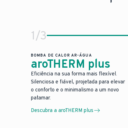
1
/
3
BOMBA DE CALOR AR-ÁGUA
aroTHERM plus
Eficiência na sua forma mais flexível.
Eficiência na sua forma mais fl
Silenciosa e fiável, projetada para elevar
A nossa bomba de calor ar-água mais 
o conforto e o minimalismo a um novo
A nossa bomba de calor ar-água mais 
patamar.
Máxima liberdade de posicionamento 
Descubra a aroTHERM plus
Design elegante em cinza antracite.
Um novo padrão: a nossa nova bomba de cal
Saiba mais sobre a aroTHERM plus