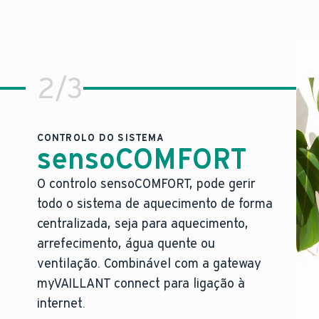
2
/
3
CONTROLO DO SISTEMA
sensoCOMFORT
O controlo sensoCOMFORT, pode gerir
O nosso controlo mais refinado, pr
todo o sistema de aquecimento de forma
ncionamento.
Manuseamento fácil de todo o sistema de aqu
centralizada, seja para aquecimento,
ncomoda.
Pronto para integração com diferentes assis
arrefecimento, água quente ou
 única.
Integração fácil de energias renováveis, de
ventilação. Combinável com a gateway
Controlo total sobre sistemas complexos c
myVAILLANT connect para ligação à
O design moderno do controlo integra-se per
que o nosso conceito de segurança, único no setor, min
internet.
O melhor dos nossos sistemas de aquecimento ca